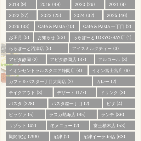
2018
(9)
2019
(49)
2020
(26)
2021
(8)
2022
(27)
2023
(25)
2024
(32)
2025
(46)
2026
(33)
Café & Pasta
(10)
Café & Pasta 一丁目
(2)
お正月
(5)
お知らせ
(53)
ららぽーとTOKYO-BAY店
(1)
ららぽーと沼津店
(5)
アイスミルクティー
(3)
アピタ静岡
(2)
アピタ静岡店
(37)
アルコール
(3)
イオンセントラルスクエア静岡店
(4)
イオン富士宮店
(6)
カフェ＆パスタ一丁目大岡店
(2)
カレー
(2)
テイクアウト
(3)
デザート
(177)
ドリンク
(3)
パスタ
(228)
パスタ屋一丁目
(2)
ピザ
(4)
ピッツァ
(5)
ラスカ熱海店
(65)
ランチ
(86)
リゾット
(42)
冬メニュー
(2)
富士柚木店
(53)
期間限定
(296)
沼津
(2)
沼津イーラde店
(63)