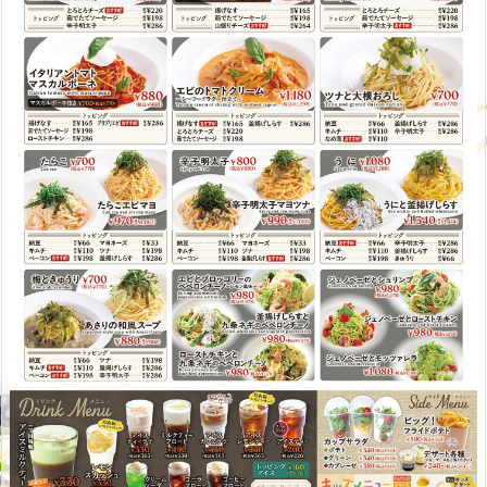
クレジッ
利用可
トカード
平均予算
ランチ ¥1,100〜 / ディナー
お子様連
キッズメニュー有り
れ
お店から
千葉県初出店！究極の生パスタをは
のひと言
じめ素材にこだわったパスタ専門店
がフードコートにオープン！
パスタと自慢のアイスミルクティー
をお楽しみください！