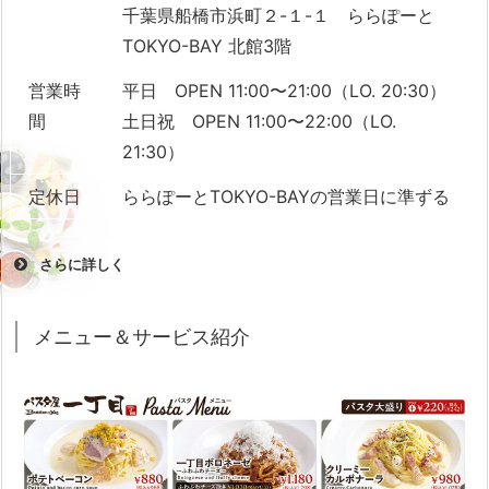
千葉県船橋市浜町２-１-１ ららぽーと
TOKYO-BAY 北館3階
営業時
平日 OPEN 11:00〜21:00（LO. 20:30）
間
土日祝 OPEN 11:00〜22:00（LO.
21:30）
定休日
ららぽーとTOKYO-BAYの営業日に準ずる
さらに詳しく
座席数
TOTAL 1,400席
メニュー＆サービス紹介
アクセ
南船橋駅から徒歩10分
ス・最寄
駅
駐車場
有り