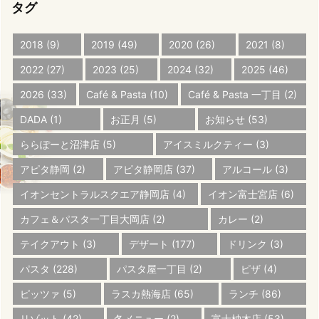
タグ
2018
(9)
2019
(49)
2020
(26)
2021
(8)
2022
(27)
2023
(25)
2024
(32)
2025
(46)
2026
(33)
Café & Pasta
(10)
Café & Pasta 一丁目
(2)
DADA
(1)
お正月
(5)
お知らせ
(53)
ららぽーと沼津店
(5)
アイスミルクティー
(3)
アピタ静岡
(2)
アピタ静岡店
(37)
アルコール
(3)
イオンセントラルスクエア静岡店
(4)
イオン富士宮店
(6)
カフェ＆パスタ一丁目大岡店
(2)
カレー
(2)
テイクアウト
(3)
デザート
(177)
ドリンク
(3)
パスタ
(228)
パスタ屋一丁目
(2)
ピザ
(4)
ピッツァ
(5)
ラスカ熱海店
(65)
ランチ
(86)
リゾット
(42)
冬メニュー
(2)
富士柚木店
(53)