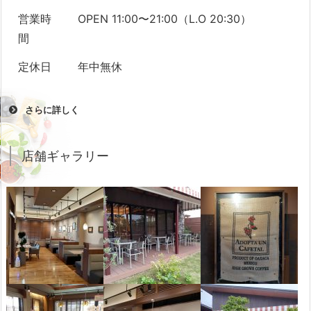
営業時
OPEN 11:00〜21:00（L.O 20:30）
間
定休日
年中無休
さらに詳しく
座席数
TOTAL 68席
店舗ギャラリー
アクセ
沼津駅北口徒歩15分
ス・最寄
駅
駐車場
無料駐車場 23台
ランチタ
11:00〜15:00
イム
クレジッ
利用可