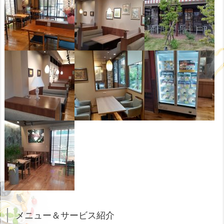
トカード
平均予算
ランチ ¥1,200〜 / ディナー ¥1,500〜
禁煙・喫
禁煙
煙・分煙
お子様連
お子様イス有
れ
お店から
落ち着いた雰囲気で、美味しいパス
のひと言
タ、お洒落なドリンク・デザートを
お楽しみいただけるお店です。
メニュー＆サービス紹介