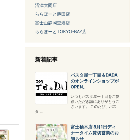
沼津大岡店
ららぽーと磐田店
富士山静岡空港店
ららぽーとTOKYO-BAY店
新着記事
パスタ屋一丁目＆DADA
のオンラインショップが
OPEN。
いつもパスタ屋一丁目をご愛
顧いただき誠にありがとうご
ざいます。 このたび、パス
タ ...
富士柚木店 8月1日ディ
ナータイム貸切営業のお
知らせ