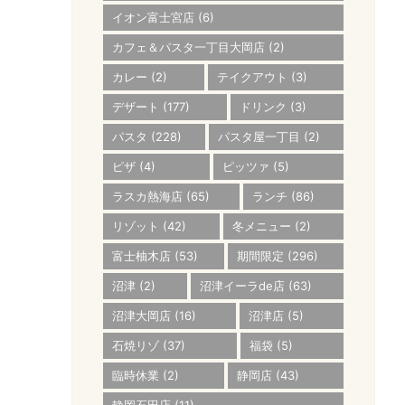
イオン富士宮店
(6)
カフェ＆パスタ一丁目大岡店
(2)
カレー
(2)
テイクアウト
(3)
デザート
(177)
ドリンク
(3)
パスタ
(228)
パスタ屋一丁目
(2)
ピザ
(4)
ピッツァ
(5)
ラスカ熱海店
(65)
ランチ
(86)
リゾット
(42)
冬メニュー
(2)
富士柚木店
(53)
期間限定
(296)
沼津
(2)
沼津イーラde店
(63)
沼津大岡店
(16)
沼津店
(5)
石焼リゾ
(37)
福袋
(5)
臨時休業
(2)
静岡店
(43)