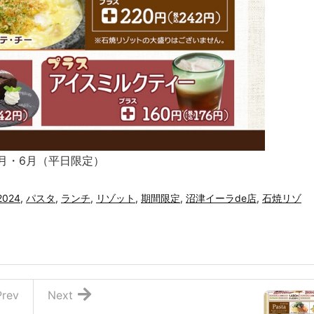
5月・6月（平日限定）
2024
,
パスタ
,
ランチ
,
リゾット
,
期間限定
,
沼津イーラde店
,
石焼リゾ
Prev
Next