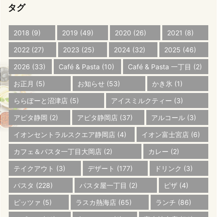
タグ
2018
(9)
2019
(49)
2020
(26)
2021
(8)
2022
(27)
2023
(25)
2024
(32)
2025
(46)
2026
(33)
Café & Pasta
(10)
Café & Pasta 一丁目
(2)
お正月
(5)
お知らせ
(53)
かき氷
(1)
ららぽーと沼津店
(5)
アイスミルクティー
(3)
アピタ静岡
(2)
アピタ静岡店
(37)
アルコール
(3)
イオンセントラルスクエア静岡店
(4)
イオン富士宮店
(6)
カフェ＆パスタ一丁目大岡店
(2)
カレー
(2)
テイクアウト
(3)
デザート
(177)
ドリンク
(3)
パスタ
(228)
パスタ屋一丁目
(2)
ピザ
(4)
ピッツァ
(5)
ラスカ熱海店
(65)
ランチ
(86)