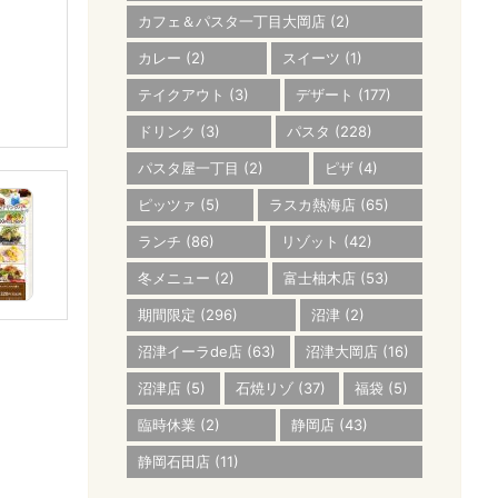
カフェ＆パスタ一丁目大岡店
(2)
カレー
(2)
スイーツ
(1)
テイクアウト
(3)
デザート
(177)
ドリンク
(3)
パスタ
(228)
パスタ屋一丁目
(2)
ピザ
(4)
ピッツァ
(5)
ラスカ熱海店
(65)
ランチ
(86)
リゾット
(42)
冬メニュー
(2)
富士柚木店
(53)
期間限定
(296)
沼津
(2)
沼津イーラde店
(63)
沼津大岡店
(16)
沼津店
(5)
石焼リゾ
(37)
福袋
(5)
臨時休業
(2)
静岡店
(43)
静岡石田店
(11)