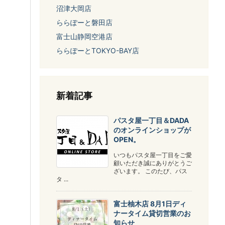
沼津大岡店
ららぽーと磐田店
富士山静岡空港店
ららぽーとTOKYO-BAY店
新着記事
パスタ屋一丁目＆DADA
のオンラインショップが
OPEN。
いつもパスタ屋一丁目をご愛
顧いただき誠にありがとうご
ざいます。 このたび、パス
タ ...
富士柚木店 8月1日ディ
ナータイム貸切営業のお
知らせ