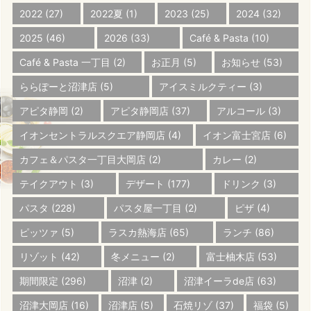
2022
(27)
2022夏
(1)
2023
(25)
2024
(32)
2025
(46)
2026
(33)
Café & Pasta
(10)
Café & Pasta 一丁目
(2)
お正月
(5)
お知らせ
(53)
ららぽーと沼津店
(5)
アイスミルクティー
(3)
アピタ静岡
(2)
アピタ静岡店
(37)
アルコール
(3)
イオンセントラルスクエア静岡店
(4)
イオン富士宮店
(6)
カフェ＆パスタ一丁目大岡店
(2)
カレー
(2)
テイクアウト
(3)
デザート
(177)
ドリンク
(3)
パスタ
(228)
パスタ屋一丁目
(2)
ピザ
(4)
ピッツァ
(5)
ラスカ熱海店
(65)
ランチ
(86)
リゾット
(42)
冬メニュー
(2)
富士柚木店
(53)
期間限定
(296)
沼津
(2)
沼津イーラde店
(63)
沼津大岡店
(16)
沼津店
(5)
石焼リゾ
(37)
福袋
(5)