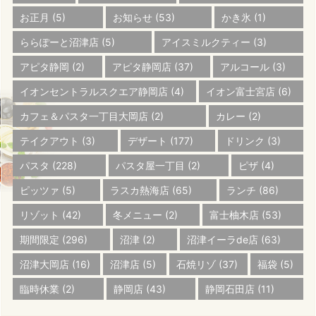
お正月
(5)
お知らせ
(53)
かき氷
(1)
ららぽーと沼津店
(5)
アイスミルクティー
(3)
アピタ静岡
(2)
アピタ静岡店
(37)
アルコール
(3)
イオンセントラルスクエア静岡店
(4)
イオン富士宮店
(6)
カフェ＆パスタ一丁目大岡店
(2)
カレー
(2)
テイクアウト
(3)
デザート
(177)
ドリンク
(3)
パスタ
(228)
パスタ屋一丁目
(2)
ピザ
(4)
ピッツァ
(5)
ラスカ熱海店
(65)
ランチ
(86)
リゾット
(42)
冬メニュー
(2)
富士柚木店
(53)
期間限定
(296)
沼津
(2)
沼津イーラde店
(63)
沼津大岡店
(16)
沼津店
(5)
石焼リゾ
(37)
福袋
(5)
臨時休業
(2)
静岡店
(43)
静岡石田店
(11)