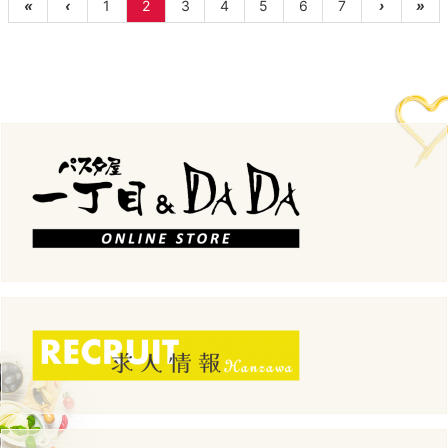
«
‹
1
2
3
4
5
6
7
›
»