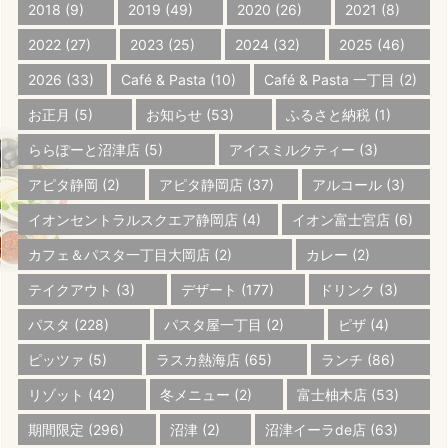
2018
(9)
2019
(49)
2020
(26)
2021
(8)
2022
(27)
2023
(25)
2024
(32)
2025
(46)
2026
(33)
Café & Pasta
(10)
Café & Pasta 一丁目
(2)
お正月
(5)
お知らせ
(53)
ふるさと納税
(1)
ららぽーと沼津店
(5)
アイスミルクティー
(3)
アピタ静岡
(2)
アピタ静岡店
(37)
アルコール
(3)
イオンセントラルスクエア静岡店
(4)
イオン富士宮店
(6)
カフェ＆パスタ一丁目大岡店
(2)
カレー
(2)
テイクアウト
(3)
デザート
(177)
ドリンク
(3)
パスタ
(228)
パスタ屋一丁目
(2)
ピザ
(4)
ピッツァ
(5)
ラスカ熱海店
(65)
ランチ
(86)
リゾット
(42)
冬メニュー
(2)
富士柚木店
(53)
期間限定
(296)
沼津
(2)
沼津イーラde店
(63)