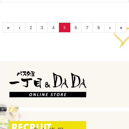
«
‹
2
3
4
5
6
7
8
›
»