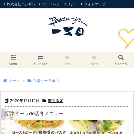
株式会社ハンザワ
プライバシーポリシー
サイトマップ
オンラインストア
Menu
Sidebar
Prev
Next
Search
ホーム
>
沼津イーラde店
2020年12月14日
期間限定
沼津イーラde店冬メニュー