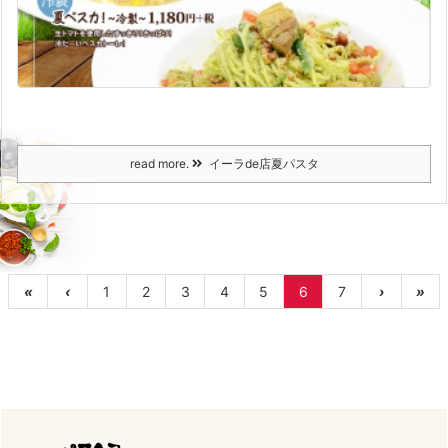
read more.
イーラde店夏パスタ
«
‹
1
2
3
4
5
6
7
›
»