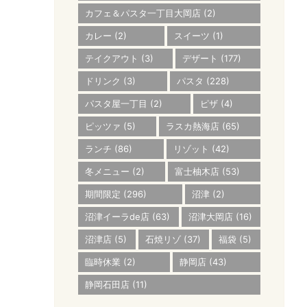
カフェ＆パスタ一丁目大岡店
(2)
カレー
(2)
スイーツ
(1)
テイクアウト
(3)
デザート
(177)
ドリンク
(3)
パスタ
(228)
パスタ屋一丁目
(2)
ピザ
(4)
ピッツァ
(5)
ラスカ熱海店
(65)
ランチ
(86)
リゾット
(42)
冬メニュー
(2)
富士柚木店
(53)
期間限定
(296)
沼津
(2)
沼津イーラde店
(63)
沼津大岡店
(16)
沼津店
(5)
石焼リゾ
(37)
福袋
(5)
臨時休業
(2)
静岡店
(43)
静岡石田店
(11)