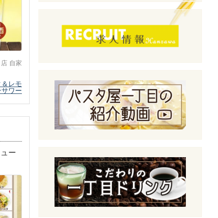
店 自家
タ＆レモ
ンサワー
ニュー