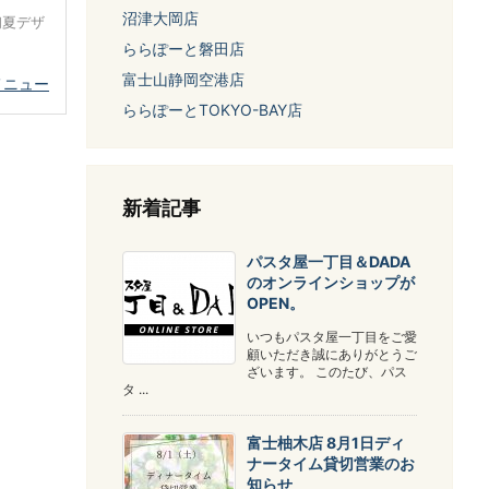
沼津大岡店
初夏デザ
ららぽーと磐田店
富士山静岡空港店
メニュー
ららぽーとTOKYO-BAY店
新着記事
パスタ屋一丁目＆DADA
のオンラインショップが
OPEN。
いつもパスタ屋一丁目をご愛
顧いただき誠にありがとうご
ざいます。 このたび、パス
タ ...
富士柚木店 8月1日ディ
ナータイム貸切営業のお
知らせ